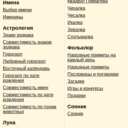
Квадрат Пифагора
Имена
Чихалка
Выбор имени
Чесалка
Именины
Икалка
Астрология
Зевалка
Знаки зодиака
Спотыкалка
Совместимость знаков
зодиака
Фольклор
Гороскоп
Народные приметы на
каждый день
Любовный гороскоп
Народные приметы
Восточный календарь
Пословицы и поговорки
Гороскоп по дате
рождения
Загадки
Совместимость имен
Игры и конкурсы
Совместимость по дате
Подарки
рождения
Сонник
Совместимость по годам
животных
Сонник
Луна