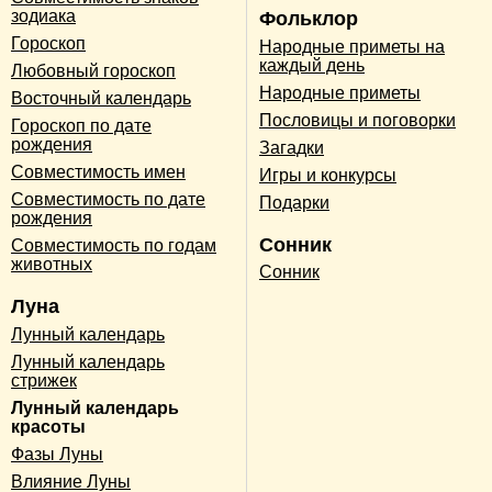
зодиака
Фольклор
Гороскоп
Народные приметы на
каждый день
Любовный гороскоп
Народные приметы
Восточный календарь
Пословицы и поговорки
Гороскоп по дате
рождения
Загадки
Совместимость имен
Игры и конкурсы
Совместимость по дате
Подарки
рождения
Сонник
Совместимость по годам
животных
Сонник
Луна
Лунный календарь
Лунный календарь
стрижек
Лунный календарь
красоты
Фазы Луны
Влияние Луны