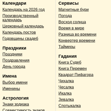
Календари
Сервисы
Календарь на 2026 год
Магнитные бури
Производственный
Погода
календарь
Восход солнца
Церковный календарь
Время в мире
Календарь постов
Разница во времени
Годовщины свадеб
Конвертер времени
Таймеры
Праздники
Праздники
Гадания
Поздравления
Книга Судеб
День города
Книга Перемен
Квадрат Пифагора
Имена
Чихалка
Выбор имени
Чесалка
Именины
Икалка
Астрология
Зевалка
Знаки зодиака
Спотыкалка
Совместимость знаков