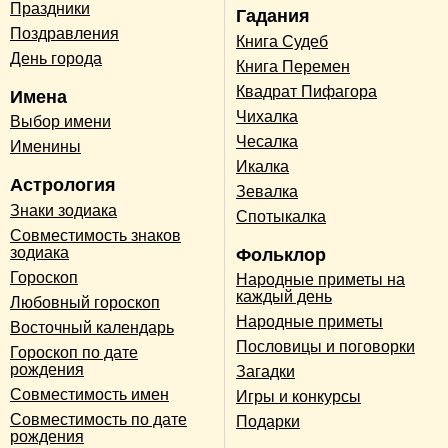
Праздники
Гадания
Поздравления
Книга Судеб
День города
Книга Перемен
Квадрат Пифагора
Имена
Чихалка
Выбор имени
Чесалка
Именины
Икалка
Астрология
Зевалка
Знаки зодиака
Спотыкалка
Совместимость знаков
зодиака
Фольклор
Гороскоп
Народные приметы на
каждый день
Любовный гороскоп
Народные приметы
Восточный календарь
Пословицы и поговорки
Гороскоп по дате
рождения
Загадки
Совместимость имен
Игры и конкурсы
Совместимость по дате
Подарки
рождения