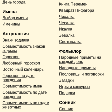
День города
Книга Перемен
Квадрат Пифагора
Имена
Чихалка
Выбор имени
Чесалка
Именины
Икалка
Астрология
Зевалка
Знаки зодиака
Спотыкалка
Совместимость знаков
зодиака
Фольклор
Гороскоп
Народные приметы на
каждый день
Любовный гороскоп
Народные приметы
Восточный календарь
Пословицы и поговорки
Гороскоп по дате
рождения
Загадки
Совместимость имен
Игры и конкурсы
Совместимость по дате
Подарки
рождения
Сонник
Совместимость по годам
животных
Сонник