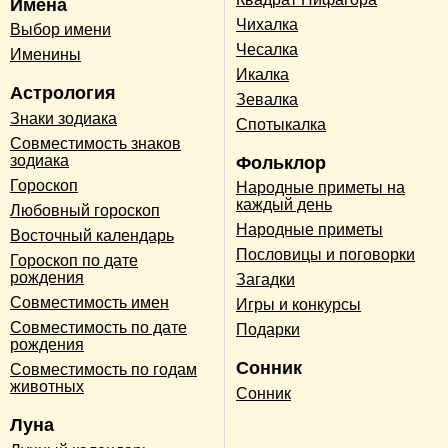
Имена
Чихалка
Выбор имени
Чесалка
Именины
Икалка
Астрология
Зевалка
Знаки зодиака
Спотыкалка
Совместимость знаков
зодиака
Фольклор
Гороскоп
Народные приметы на
каждый день
Любовный гороскоп
Народные приметы
Восточный календарь
Пословицы и поговорки
Гороскоп по дате
рождения
Загадки
Совместимость имен
Игры и конкурсы
Совместимость по дате
Подарки
рождения
Сонник
Совместимость по годам
животных
Сонник
Луна