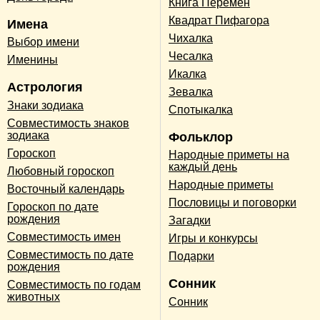
Книга Перемен
Квадрат Пифагора
Имена
Чихалка
Выбор имени
Чесалка
Именины
Икалка
Астрология
Зевалка
Знаки зодиака
Спотыкалка
Совместимость знаков
зодиака
Фольклор
Гороскоп
Народные приметы на
каждый день
Любовный гороскоп
Народные приметы
Восточный календарь
Пословицы и поговорки
Гороскоп по дате
рождения
Загадки
Совместимость имен
Игры и конкурсы
Совместимость по дате
Подарки
рождения
Сонник
Совместимость по годам
животных
Сонник