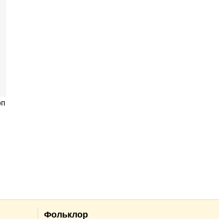
оп
Фольклор