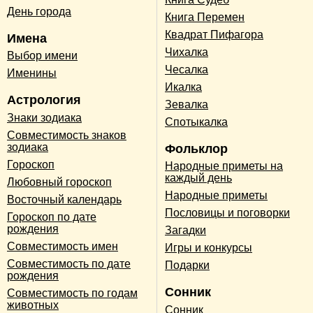
День города
Книга Перемен
Квадрат Пифагора
Имена
Чихалка
Выбор имени
Чесалка
Именины
Икалка
Астрология
Зевалка
Знаки зодиака
Спотыкалка
Совместимость знаков
зодиака
Фольклор
Гороскоп
Народные приметы на
каждый день
Любовный гороскоп
Народные приметы
Восточный календарь
Пословицы и поговорки
Гороскоп по дате
рождения
Загадки
Совместимость имен
Игры и конкурсы
Совместимость по дате
Подарки
рождения
Сонник
Совместимость по годам
животных
Сонник