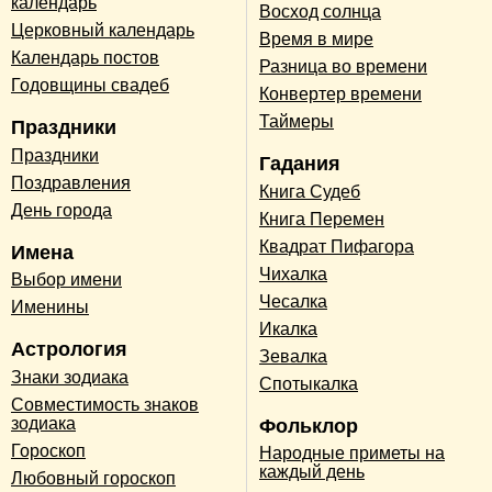
календарь
Восход солнца
Церковный календарь
Время в мире
Календарь постов
Разница во времени
Годовщины свадеб
Конвертер времени
Таймеры
Праздники
Праздники
Гадания
Поздравления
Книга Судеб
День города
Книга Перемен
Квадрат Пифагора
Имена
Чихалка
Выбор имени
Чесалка
Именины
Икалка
Астрология
Зевалка
Знаки зодиака
Спотыкалка
Совместимость знаков
зодиака
Фольклор
Гороскоп
Народные приметы на
каждый день
Любовный гороскоп