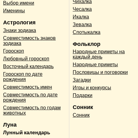
Чихалка
Выбор имени
Чесалка
Именины
Икалка
Астрология
Зевалка
Знаки зодиака
Спотыкалка
Совместимость знаков
зодиака
Фольклор
Гороскоп
Народные приметы на
каждый день
Любовный гороскоп
Народные приметы
Восточный календарь
Пословицы и поговорки
Гороскоп по дате
рождения
Загадки
Совместимость имен
Игры и конкурсы
Совместимость по дате
Подарки
рождения
Сонник
Совместимость по годам
животных
Сонник
Луна
Лунный календарь