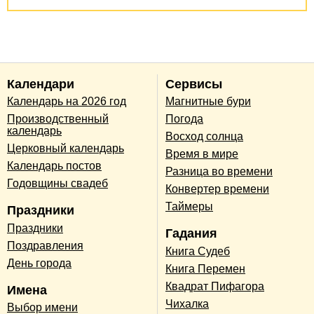
Календари
Сервисы
Календарь на 2026 год
Магнитные бури
Производственный
Погода
календарь
Восход солнца
Церковный календарь
Время в мире
Календарь постов
Разница во времени
Годовщины свадеб
Конвертер времени
Таймеры
Праздники
Праздники
Гадания
Поздравления
Книга Судеб
День города
Книга Перемен
Квадрат Пифагора
Имена
Чихалка
Выбор имени