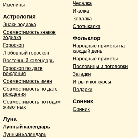
Чесалка
Именины
Икалка
Астрология
Зевалка
Знаки зодиака
Спотыкалка
Совместимость знаков
зодиака
Фольклор
Гороскоп
Народные приметы на
каждый день
Любовный гороскоп
Народные приметы
Восточный календарь
Пословицы и поговорки
Гороскоп по дате
рождения
Загадки
Совместимость имен
Игры и конкурсы
Совместимость по дате
Подарки
рождения
Сонник
Совместимость по годам
животных
Сонник
Луна
Лунный календарь
Лунный календарь