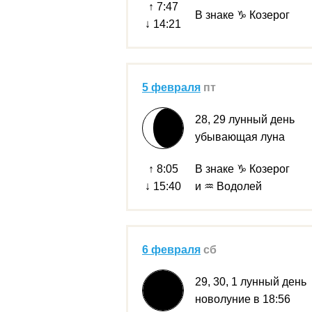
↑ 7:47
В знаке ♑ Козерог
↓ 14:21
5 февраля
пт
28, 29 лунный день
убывающая луна
↑ 8:05
В знаке ♑ Козерог
↓ 15:40
и ♒ Водолей
6 февраля
сб
29, 30, 1 лунный день
новолуние в 18:56