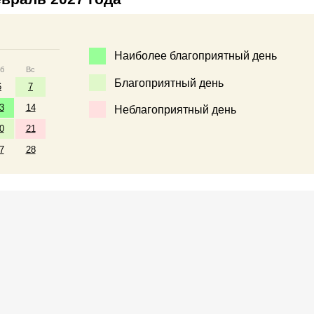
Наиболее благоприятный день
б
Вс
Благоприятный день
6
7
3
14
Неблагоприятный день
0
21
7
28