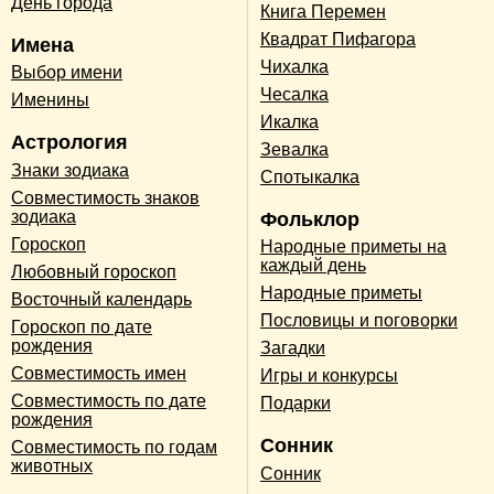
День города
Книга Перемен
Квадрат Пифагора
Имена
Чихалка
Выбор имени
Чесалка
Именины
Икалка
Астрология
Зевалка
Знаки зодиака
Спотыкалка
Совместимость знаков
зодиака
Фольклор
Гороскоп
Народные приметы на
каждый день
Любовный гороскоп
Народные приметы
Восточный календарь
Пословицы и поговорки
Гороскоп по дате
рождения
Загадки
Совместимость имен
Игры и конкурсы
Совместимость по дате
Подарки
рождения
Сонник
Совместимость по годам
животных
Сонник