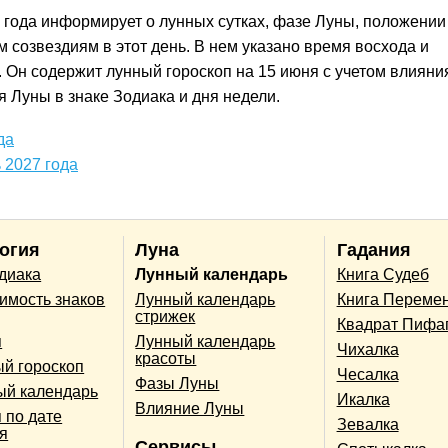
 года информирует о лунных сутках, фазе Луны, положении
 созвездиям в этот день. В нем указано время восхода и
. Он содержит лунный гороскоп на 15 июня с учетом влияни
 Луны в знаке Зодиака и дня недели.
да
 2027 года
огия
Луна
Гадания
одиака
Лунный календарь
Книга Судеб
имость знаков
Лунный календарь
Книга Переме
стрижек
Квадрат Пифа
п
Лунный календарь
Чихалка
красоты
й гороскоп
Чесалка
Фазы Луны
ый календарь
Икалка
Влияние Луны
 по дате
Зевалка
я
Сервисы