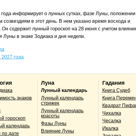
 года информирует о лунных сутках, фазе Луны, положении
 созвездиям в этот день. В нем указано время восхода и
. Он содержит лунный гороскоп на 28 июня с учетом влияни
 Луны в знаке Зодиака и дня недели.
да
 2027 года
огия
Луна
Гадания
одиака
Лунный календарь
Книга Судеб
имость знаков
Лунный календарь
Книга Переме
стрижек
Квадрат Пифа
п
Лунный календарь
Чихалка
красоты
й гороскоп
Чесалка
Фазы Луны
ый календарь
Икалка
Влияние Луны
 по дате
Зевалка