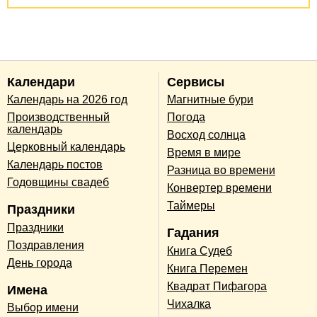
Календари
Сервисы
Календарь на 2026 год
Магнитные бури
Производственный
Погода
календарь
Восход солнца
Церковный календарь
Время в мире
Календарь постов
Разница во времени
Годовщины свадеб
Конвертер времени
Таймеры
Праздники
Праздники
Гадания
Поздравления
Книга Судеб
День города
Книга Перемен
Квадрат Пифагора
Имена
Чихалка
Выбор имени