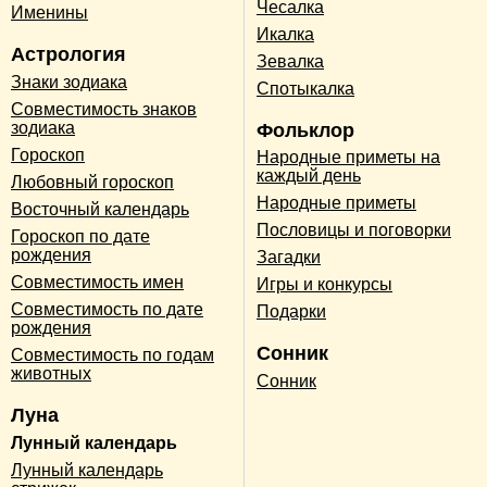
Чесалка
Именины
Икалка
Астрология
Зевалка
Знаки зодиака
Спотыкалка
Совместимость знаков
зодиака
Фольклор
Гороскоп
Народные приметы на
каждый день
Любовный гороскоп
Народные приметы
Восточный календарь
Пословицы и поговорки
Гороскоп по дате
рождения
Загадки
Совместимость имен
Игры и конкурсы
Совместимость по дате
Подарки
рождения
Сонник
Совместимость по годам
животных
Сонник
Луна
Лунный календарь
Лунный календарь