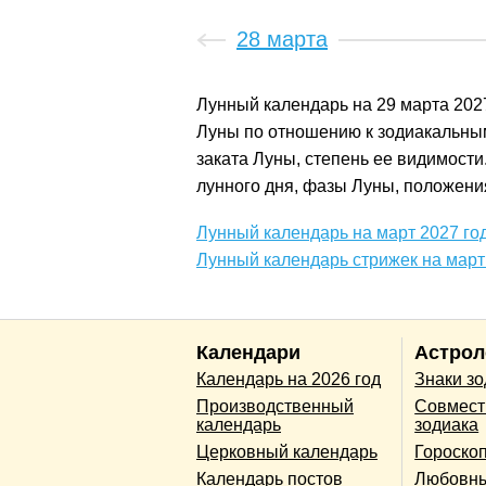
28 марта
Лунный календарь на 29 марта 202
Луны по отношению к зодиакальным
заката Луны, степень ее видимости
лунного дня, фазы Луны, положения
Лунный календарь на март 2027 го
Лунный календарь стрижек на март
Календари
Астрол
Календарь на 2026 год
Знаки з
Производственный
Совмест
календарь
зодиака
Церковный календарь
Гороско
Календарь постов
Любовны