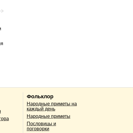
и
ия
Фольклор
Народные приметы на
каждый день
н
Народные приметы
гора
Пословицы и
поговорки