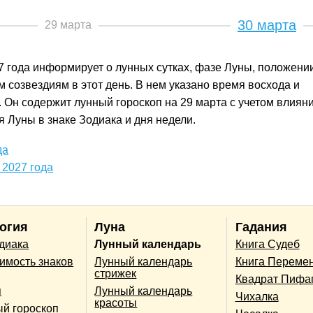
30 марта
29 марта
7 года информирует о лунных сутках, фазе Луны, положени
 созвездиям в этот день. В нем указано время восхода и
. Он содержит лунный гороскоп на 29 марта с учетом влиян
 Луны в знаке Зодиака и дня недели.
да
 2027 года
огия
Луна
Гадания
одиака
Лунный календарь
Книга Судеб
имость знаков
Лунный календарь
Книга Переме
стрижек
Квадрат Пифа
п
Лунный календарь
Чихалка
красоты
й гороскоп