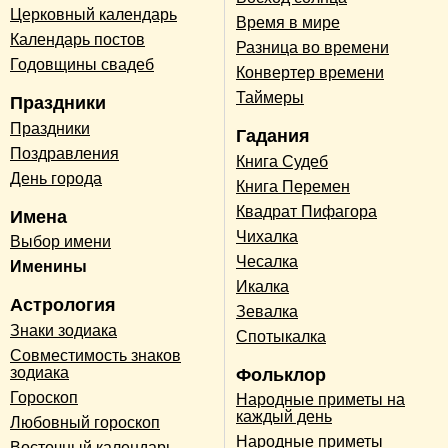
Церковный календарь
Время в мире
Календарь постов
Разница во времени
Годовщины свадеб
Конвертер времени
Таймеры
Праздники
Праздники
Гадания
Поздравления
Книга Судеб
День города
Книга Перемен
Квадрат Пифагора
Имена
Чихалка
Выбор имени
Чесалка
Именины
Икалка
Астрология
Зевалка
Знаки зодиака
Спотыкалка
Совместимость знаков
зодиака
Фольклор
Гороскоп
Народные приметы на
каждый день
Любовный гороскоп
Народные приметы
Восточный календарь