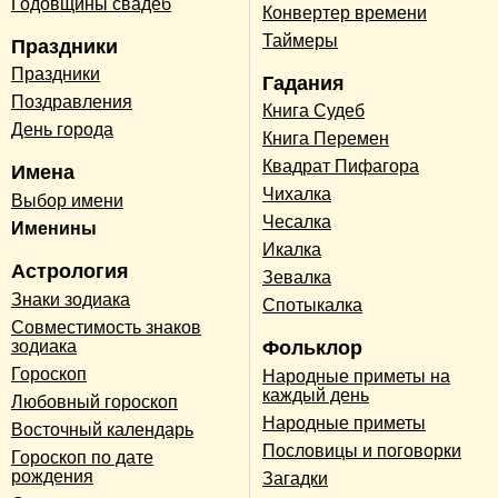
Годовщины свадеб
Конвертер времени
Таймеры
Праздники
Праздники
Гадания
Поздравления
Книга Судеб
День города
Книга Перемен
Квадрат Пифагора
Имена
Чихалка
Выбор имени
Чесалка
Именины
Икалка
Астрология
Зевалка
Знаки зодиака
Спотыкалка
Совместимость знаков
зодиака
Фольклор
Гороскоп
Народные приметы на
каждый день
Любовный гороскоп
Народные приметы
Восточный календарь
Пословицы и поговорки
Гороскоп по дате
рождения
Загадки