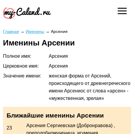
Главная
→
Именины
→
Арсения
Именины Арсении
Полное имя:
Арсения
Церковное имя:
Арсения
Значение имени:
женская форма от Арсений,
происходящего от древнегреческого
имени Арсениос от слова «арсен» -
«мужественная, зрелая»
Ближайшие именины Арсении
Арсения Сергиевская (Добронравова)
,
23
преподобномученица, игумения