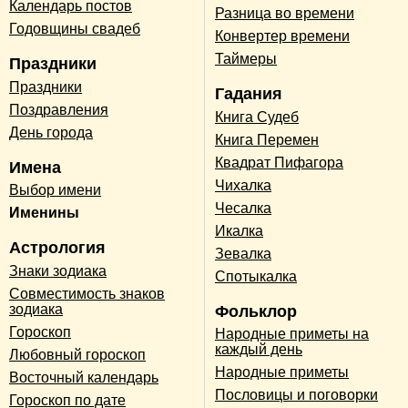
Календарь постов
Разница во времени
Годовщины свадеб
Конвертер времени
Таймеры
Праздники
Праздники
Гадания
Поздравления
Книга Судеб
День города
Книга Перемен
Квадрат Пифагора
Имена
Чихалка
Выбор имени
Чесалка
Именины
Икалка
Астрология
Зевалка
Знаки зодиака
Спотыкалка
Совместимость знаков
зодиака
Фольклор
Гороскоп
Народные приметы на
каждый день
Любовный гороскоп
Народные приметы
Восточный календарь
Пословицы и поговорки
Гороскоп по дате