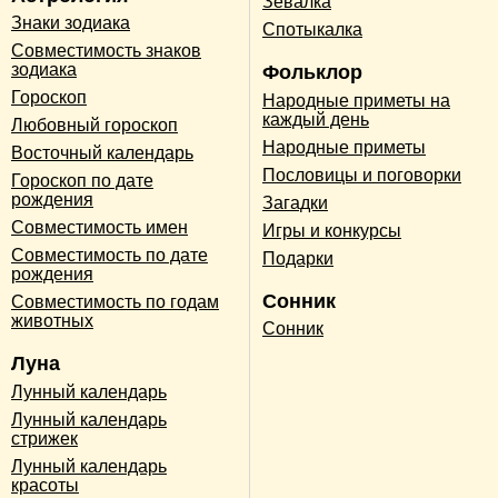
Зевалка
Знаки зодиака
Спотыкалка
Совместимость знаков
зодиака
Фольклор
Гороскоп
Народные приметы на
каждый день
Любовный гороскоп
Народные приметы
Восточный календарь
Пословицы и поговорки
Гороскоп по дате
рождения
Загадки
Совместимость имен
Игры и конкурсы
Совместимость по дате
Подарки
рождения
Сонник
Совместимость по годам
животных
Сонник
Луна
Лунный календарь
Лунный календарь
стрижек
Лунный календарь
красоты