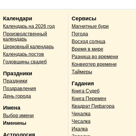
Календари
Сервисы
Календарь на 2026 год
Магнитные бури
Производственный
Погода
календарь
Восход солнца
Церковный календарь
Время в мире
Календарь постов
Разница во времени
Годовщины свадеб
Конвертер времени
Таймеры
Праздники
Праздники
Гадания
Поздравления
Книга Судеб
День города
Книга Перемен
Квадрат Пифагора
Имена
Чихалка
Выбор имени
Чесалка
Именины
Икалка
Астрология