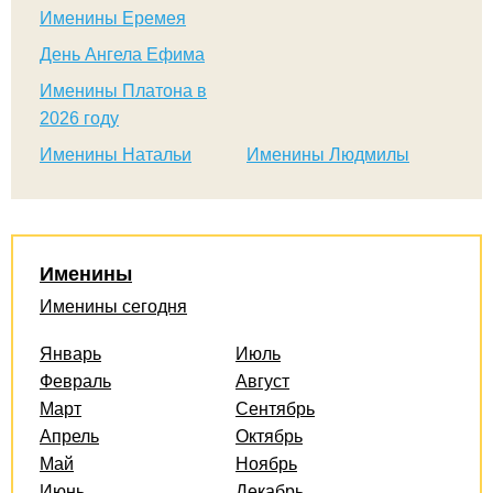
Именины Еремея
День Ангела Ефима
Именины Платона в
2026 году
Именины Натальи
Именины Людмилы
Именины
Именины сегодня
Январь
Июль
Февраль
Август
Март
Сентябрь
Апрель
Октябрь
Май
Ноябрь
Июнь
Декабрь