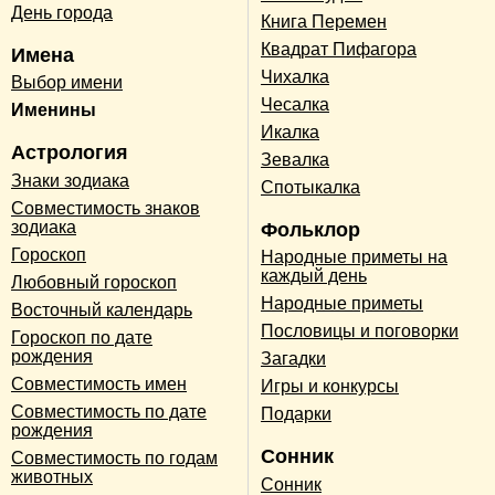
День города
Книга Перемен
Квадрат Пифагора
Имена
Чихалка
Выбор имени
Чесалка
Именины
Икалка
Астрология
Зевалка
Знаки зодиака
Спотыкалка
Совместимость знаков
зодиака
Фольклор
Гороскоп
Народные приметы на
каждый день
Любовный гороскоп
Народные приметы
Восточный календарь
Пословицы и поговорки
Гороскоп по дате
рождения
Загадки
Совместимость имен
Игры и конкурсы
Совместимость по дате
Подарки
рождения
Сонник
Совместимость по годам
животных
Сонник