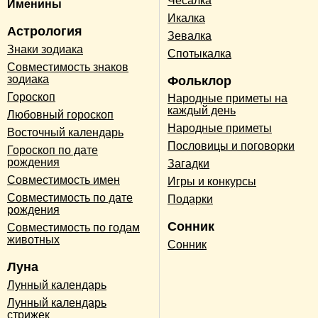
Чесалка
Именины
Икалка
Астрология
Зевалка
Знаки зодиака
Спотыкалка
Совместимость знаков
зодиака
Фольклор
Гороскоп
Народные приметы на
каждый день
Любовный гороскоп
Народные приметы
Восточный календарь
Пословицы и поговорки
Гороскоп по дате
рождения
Загадки
Совместимость имен
Игры и конкурсы
Совместимость по дате
Подарки
рождения
Сонник
Совместимость по годам
животных
Сонник
Луна
Лунный календарь
Лунный календарь
стрижек