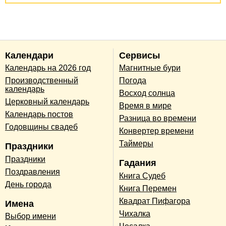
Календари
Сервисы
Календарь на 2026 год
Магнитные бури
Производственный
Погода
календарь
Восход солнца
Церковный календарь
Время в мире
Календарь постов
Разница во времени
Годовщины свадеб
Конвертер времени
Таймеры
Праздники
Праздники
Гадания
Поздравления
Книга Судеб
День города
Книга Перемен
Квадрат Пифагора
Имена
Чихалка
Выбор имени