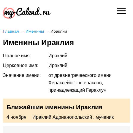
Главная
→
Именины
→
Ираклий
Именины Ираклия
Полное имя:
Ираклий
Церковное имя:
Ираклий
Значение имени:
от древнегречееского имени
Хераклейос - «Гераклов,
принадлежащий Гераклу»
Ближайшие именины Ираклия
4 ноября
Ираклий Адрианопольский
, мученик