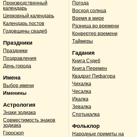
Производственный
Погода
календарь
Восход солнца
Церковный календарь
Время в мире
Календарь постов
Разница во времени
Годовщины свадеб
Конвертер времени
Таймеры
Праздники
Праздники
Гадания
Поздравления
Книга Судеб
День города
Книга Перемен
Квадрат Пифагора
Имена
Чихалка
Выбор имени
Чесалка
Именины
Икалка
Астрология
Зевалка
Знаки зодиака
Спотыкалка
Совместимость знаков
зодиака
Фольклор
Гороскоп
Народные приметы на