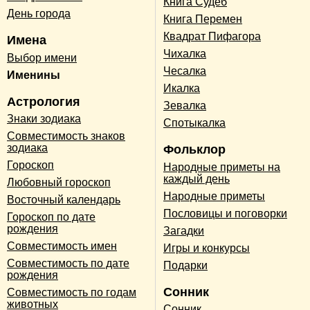
Книга Судеб
День города
Книга Перемен
Квадрат Пифагора
Имена
Чихалка
Выбор имени
Чесалка
Именины
Икалка
Астрология
Зевалка
Знаки зодиака
Спотыкалка
Совместимость знаков
зодиака
Фольклор
Гороскоп
Народные приметы на
каждый день
Любовный гороскоп
Народные приметы
Восточный календарь
Пословицы и поговорки
Гороскоп по дате
рождения
Загадки
Совместимость имен
Игры и конкурсы
Совместимость по дате
Подарки
рождения
Сонник
Совместимость по годам
животных
Сонник