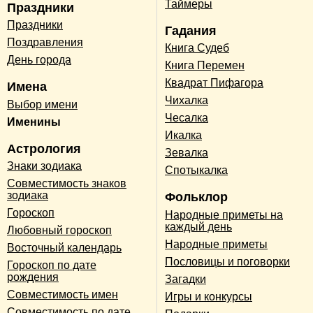
Таймеры
Праздники
Праздники
Гадания
Поздравления
Книга Судеб
День города
Книга Перемен
Квадрат Пифагора
Имена
Чихалка
Выбор имени
Чесалка
Именины
Икалка
Астрология
Зевалка
Знаки зодиака
Спотыкалка
Совместимость знаков
зодиака
Фольклор
Гороскоп
Народные приметы на
каждый день
Любовный гороскоп
Народные приметы
Восточный календарь
Пословицы и поговорки
Гороскоп по дате
рождения
Загадки
Совместимость имен
Игры и конкурсы
Совместимость по дате