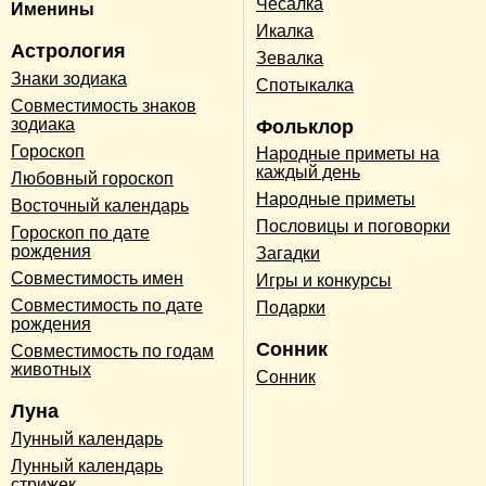
Чесалка
Именины
Икалка
Астрология
Зевалка
Знаки зодиака
Спотыкалка
Совместимость знаков
зодиака
Фольклор
Гороскоп
Народные приметы на
каждый день
Любовный гороскоп
Народные приметы
Восточный календарь
Пословицы и поговорки
Гороскоп по дате
рождения
Загадки
Совместимость имен
Игры и конкурсы
Совместимость по дате
Подарки
рождения
Сонник
Совместимость по годам
животных
Сонник
Луна
Лунный календарь
Лунный календарь
стрижек