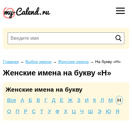
Главная
→
Выбор имени
→
Женские имена
→
На букву «Н»
Женские имена на букву «Н»
Женские имена на букву
Все
А
Б
В
Г
Д
Е
Ж
З
И
К
Л
М
Н
О
П
Р
С
Т
У
Ф
Х
Ц
Ч
Ш
Э
Ю
Я