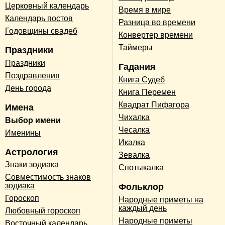
Церковный календарь
Время в мире
Календарь постов
Разница во времени
Годовщины свадеб
Конвертер времени
Таймеры
Праздники
Праздники
Гадания
Поздравления
Книга Судеб
День города
Книга Перемен
Квадрат Пифагора
Имена
Чихалка
Выбор имени
Чесалка
Именины
Икалка
Астрология
Зевалка
Знаки зодиака
Спотыкалка
Совместимость знаков
зодиака
Фольклор
Гороскоп
Народные приметы на
каждый день
Любовный гороскоп
Народные приметы
Восточный календарь