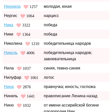
Неонила
молодая, юная
1257
Нергис
нарцисс
1064
Ника
победа
3322
Ники
победа
1364
Николина
победительница народов
1210
Николь
победительница народов;
4006
завоевательница
Нила
синяя, темно-синяя
1037
Нилуфар
лотос
1061
Нина
правнучка; юность; госпожа
2876
Нинель
правописание Ленина назад
1441
Нино
от имени ассирийской богини
1032
плодородия Нин