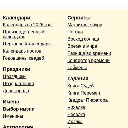
Календари
Сервисы
Календарь на 2026 год
Магнитные бури
Производственный
Погода
календарь
Восход солнца
Церковный календарь
Время в мире
Календарь постов
Разница во времени
Годовщины свадеб
Конвертер времени
Таймеры
Праздники
Праздники
Гадания
Поздравления
Книга Судеб
День города
Книга Перемен
Квадрат Пифагора
Имена
Чихалка
Выбор имени
Чесалка
Именины
Икалка
Астрология