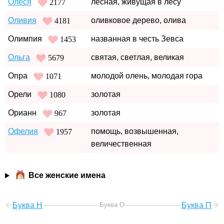
Олеся
лесная, живущая в лесу
2177
Оливия
оливковое дерево, олива
4181
Олимпия
названная в честь Зевса
1453
Ольга
святая, светлая, великая
5679
Опра
молодой олень, молодая гора
1071
Орели
золотая
1080
Орианн
золотая
967
Офелия
помощь, возвышенная,
1957
величественная
Все женские имена
Буква Н
Буква О
Буква П