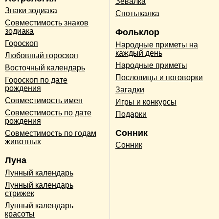
Зевалка
Знаки зодиака
Спотыкалка
Совместимость знаков
зодиака
Фольклор
Гороскоп
Народные приметы на
каждый день
Любовный гороскоп
Народные приметы
Восточный календарь
Пословицы и поговорки
Гороскоп по дате
рождения
Загадки
Совместимость имен
Игры и конкурсы
Совместимость по дате
Подарки
рождения
Сонник
Совместимость по годам
животных
Сонник
Луна
Лунный календарь
Лунный календарь
стрижек
Лунный календарь
красоты