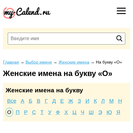
Главная
→
Выбор имени
→
Женские имена
→
На букву «О»
Женские имена на букву «О»
Женские имена на букву
Все
А
Б
В
Г
Д
Е
Ж
З
И
К
Л
М
Н
О
П
Р
С
Т
У
Ф
Х
Ц
Ч
Ш
Э
Ю
Я