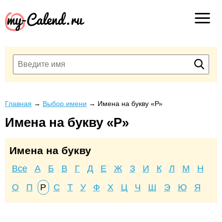
Главная
→
Выбор имени
→
Имена на букву «Р»
Имена на букву «Р»
Имена на букву
Все
А
Б
В
Г
Д
Е
Ж
З
И
К
Л
М
Н
О
П
Р
С
Т
У
Ф
Х
Ц
Ч
Ш
Э
Ю
Я