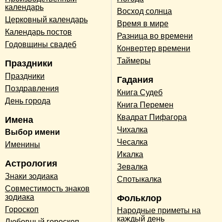
календарь
Восход солнца
Церковный календарь
Время в мире
Календарь постов
Разница во времени
Годовщины свадеб
Конвертер времени
Таймеры
Праздники
Праздники
Гадания
Поздравления
Книга Судеб
День города
Книга Перемен
Квадрат Пифагора
Имена
Чихалка
Выбор имени
Чесалка
Именины
Икалка
Астрология
Зевалка
Знаки зодиака
Спотыкалка
Совместимость знаков
зодиака
Фольклор
Гороскоп
Народные приметы на
каждый день
Любовный гороскоп