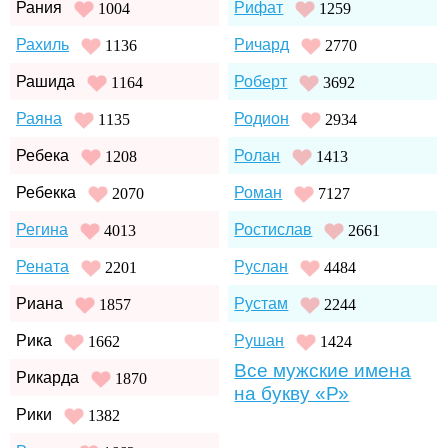
Рания
Рифат
1004
1259
Рахиль
Ричард
1136
2770
Рашида
Роберт
1164
3692
Раяна
Родион
1135
2934
Ребека
Ролан
1208
1413
Ребекка
Роман
2070
7127
Регина
Ростислав
4013
2661
Рената
Руслан
2201
4484
Риана
Рустам
1857
2244
Рика
Рушан
1662
1424
Все мужские имена
Рикарда
1870
на букву «Р»
Рики
1382