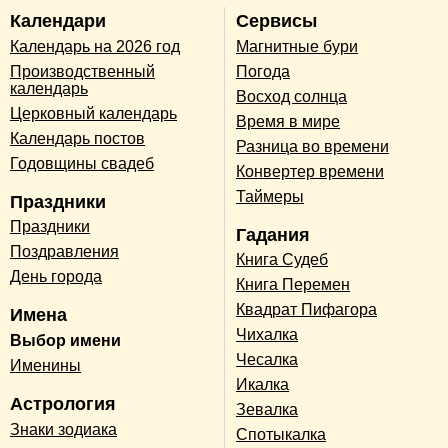
Календари
Сервисы
Календарь на 2026 год
Магнитные бури
Производственный
Погода
календарь
Восход солнца
Церковный календарь
Время в мире
Календарь постов
Разница во времени
Годовщины свадеб
Конвертер времени
Таймеры
Праздники
Праздники
Гадания
Поздравления
Книга Судеб
День города
Книга Перемен
Квадрат Пифагора
Имена
Чихалка
Выбор имени
Чесалка
Именины
Икалка
Астрология
Зевалка
Знаки зодиака
Спотыкалка