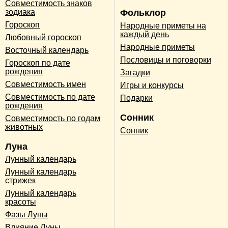
Совместимость знаков
зодиака
Фольклор
Гороскоп
Народные приметы на
каждый день
Любовный гороскоп
Народные приметы
Восточный календарь
Пословицы и поговорки
Гороскоп по дате
рождения
Загадки
Совместимость имен
Игры и конкурсы
Совместимость по дате
Подарки
рождения
Сонник
Совместимость по годам
животных
Сонник
Луна
Лунный календарь
Лунный календарь
стрижек
Лунный календарь
красоты
Фазы Луны
Влияние Луны