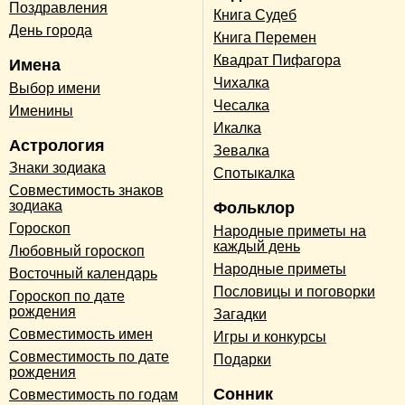
Поздравления
Книга Судеб
День города
Книга Перемен
Квадрат Пифагора
Имена
Чихалка
Выбор имени
Чесалка
Именины
Икалка
Астрология
Зевалка
Знаки зодиака
Спотыкалка
Совместимость знаков
зодиака
Фольклор
Гороскоп
Народные приметы на
каждый день
Любовный гороскоп
Народные приметы
Восточный календарь
Пословицы и поговорки
Гороскоп по дате
рождения
Загадки
Совместимость имен
Игры и конкурсы
Совместимость по дате
Подарки
рождения
Сонник
Совместимость по годам