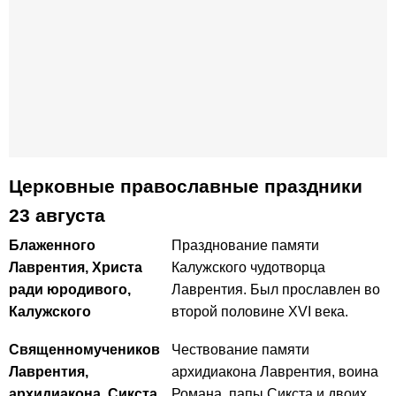
Церковные православные праздники
23 августа
Блаженного
Празднование памяти
Лаврентия, Христа
Калужского чудотворца
ради юродивого,
Лаврентия. Был прославлен во
Калужского
второй половине ХVI века.
Священномучеников
Чествование памяти
Лаврентия,
архидиакона Лаврентия, воина
архидиакона, Сикста
Романа, папы Сикста и двоих