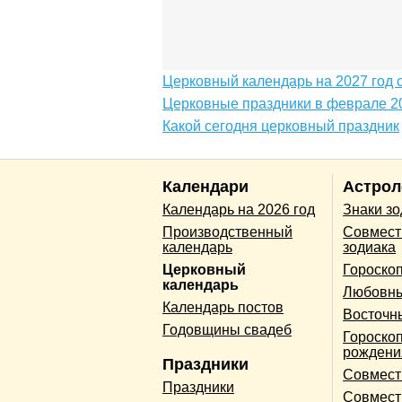
Церковный календарь на 2027 год 
Церковные праздники в феврале 2
Какой сегодня церковный праздник
Календари
Астрол
Календарь на 2026 год
Знаки з
Производственный
Совмест
календарь
зодиака
Церковный
Гороско
календарь
Любовны
Календарь постов
Восточн
Годовщины свадеб
Гороскоп
рождени
Праздники
Совмест
Праздники
Совмест