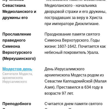
Севастиана
Медиоланского - начальника
Медиоланского и
дворцовой стражи и его дружины,
дружины его
пострадавших за веру в Христа
при императоре Диоклитиане.
Прославление
Празднование памяти святого
праведного
Симеона Верхотурского. Годы
Симеона
жизни: 1607-1642. Почитается как
Верхотурского
небесный покровитель Урала.
(Меркушинского)
Модестов день
День Иерусалимского
Святителя Модеста,
архиепископа Модеста родом из
архиепископа
Севастии Каппадокийской (Малая
Иерусалимского
Азия). Преставился в 634 году в
возрасте 97 лет.
Преподобного
Считается днем памяти святого