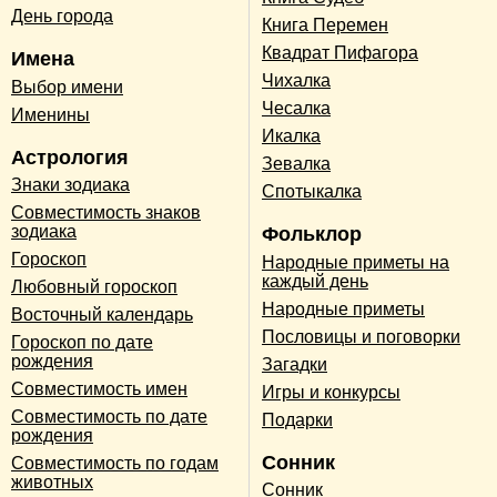
День города
Книга Перемен
Квадрат Пифагора
Имена
Чихалка
Выбор имени
Чесалка
Именины
Икалка
Астрология
Зевалка
Знаки зодиака
Спотыкалка
Совместимость знаков
зодиака
Фольклор
Гороскоп
Народные приметы на
каждый день
Любовный гороскоп
Народные приметы
Восточный календарь
Пословицы и поговорки
Гороскоп по дате
рождения
Загадки
Совместимость имен
Игры и конкурсы
Совместимость по дате
Подарки
рождения
Сонник
Совместимость по годам
животных
Сонник