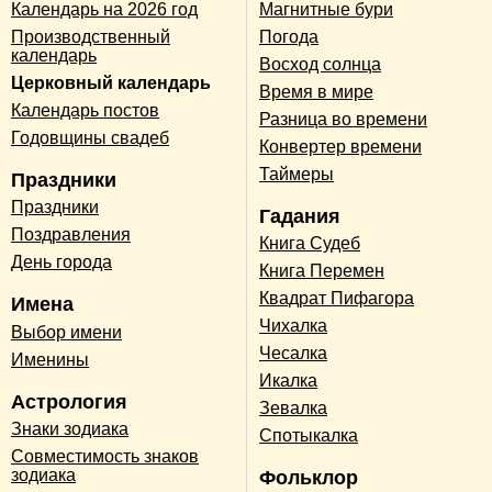
Календарь на 2026 год
Магнитные бури
Производственный
Погода
календарь
Восход солнца
Церковный календарь
Время в мире
Календарь постов
Разница во времени
Годовщины свадеб
Конвертер времени
Таймеры
Праздники
Праздники
Гадания
Поздравления
Книга Судеб
День города
Книга Перемен
Квадрат Пифагора
Имена
Чихалка
Выбор имени
Чесалка
Именины
Икалка
Астрология
Зевалка
Знаки зодиака
Спотыкалка
Совместимость знаков
зодиака
Фольклор