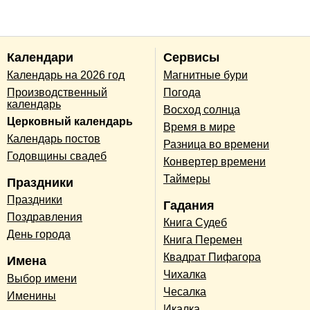
Календари
Сервисы
Календарь на 2026 год
Магнитные бури
Производственный
Погода
календарь
Восход солнца
Церковный календарь
Время в мире
Календарь постов
Разница во времени
Годовщины свадеб
Конвертер времени
Таймеры
Праздники
Праздники
Гадания
Поздравления
Книга Судеб
День города
Книга Перемен
Квадрат Пифагора
Имена
Чихалка
Выбор имени
Чесалка
Именины
Икалка