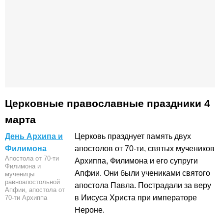
Церковные православные праздники 4
марта
День Архипа и
Церковь празднует память двух
Филимона
апостолов от 70-ти, святых мучеников
Апостола от 70-ти
Архиппа, Филимона и его супруги
Филимона и
Апфии. Они были учениками святого
мученицы
равноапостольной
апостола Павла. Пострадали за веру
Апфии, апостола от
в Иисуса Христа при императоре
70-ти Архиппа
Нероне.