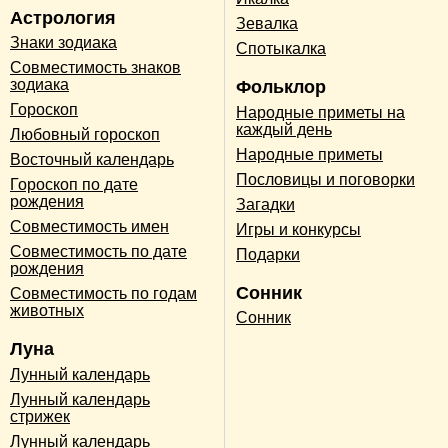
Астрология
Зевалка
Знаки зодиака
Спотыкалка
Совместимость знаков
зодиака
Фольклор
Гороскоп
Народные приметы на
каждый день
Любовный гороскоп
Народные приметы
Восточный календарь
Пословицы и поговорки
Гороскоп по дате
рождения
Загадки
Совместимость имен
Игры и конкурсы
Совместимость по дате
Подарки
рождения
Сонник
Совместимость по годам
животных
Сонник
Луна
Лунный календарь
Лунный календарь
стрижек
Лунный календарь