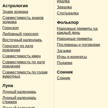
Икалка
Астрология
Зевалка
Знаки зодиака
Спотыкалка
Совместимость знаков
зодиака
Фольклор
Гороскоп
Народные приметы на
каждый день
Любовный гороскоп
Народные приметы
Восточный календарь
Пословицы и поговорки
Гороскоп по дате
рождения
Загадки
Совместимость имен
Игры и конкурсы
Совместимость по дате
Подарки
рождения
Сонник
Совместимость по годам
животных
Сонник
Луна
Лунный календарь
Лунный календарь
стрижек
Лунный календарь