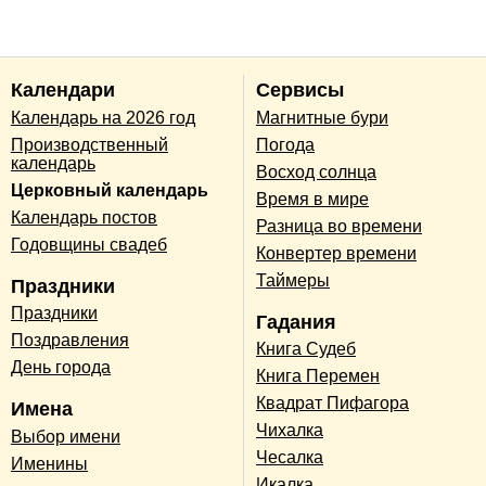
Календари
Сервисы
Календарь на 2026 год
Магнитные бури
Производственный
Погода
календарь
Восход солнца
Церковный календарь
Время в мире
Календарь постов
Разница во времени
Годовщины свадеб
Конвертер времени
Таймеры
Праздники
Праздники
Гадания
Поздравления
Книга Судеб
День города
Книга Перемен
Квадрат Пифагора
Имена
Чихалка
Выбор имени
Чесалка
Именины
Икалка