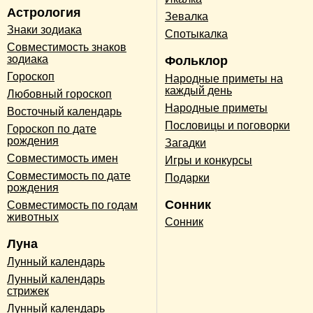
Астрология
Зевалка
Знаки зодиака
Спотыкалка
Совместимость знаков
зодиака
Фольклор
Гороскоп
Народные приметы на
каждый день
Любовный гороскоп
Народные приметы
Восточный календарь
Пословицы и поговорки
Гороскоп по дате
рождения
Загадки
Совместимость имен
Игры и конкурсы
Совместимость по дате
Подарки
рождения
Сонник
Совместимость по годам
животных
Сонник
Луна
Лунный календарь
Лунный календарь
стрижек
Лунный календарь