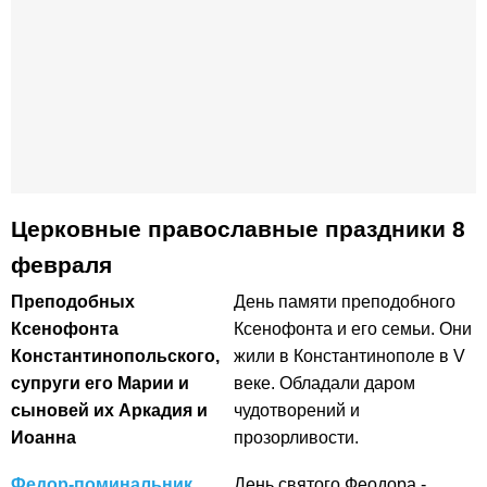
Церковные православные праздники 8
февраля
Преподобных
День памяти преподобного
Ксенофонта
Ксенофонта и его семьи. Они
Константинопольского,
жили в Константинополе в V
супруги его Марии и
веке. Обладали даром
сыновей их Аркадия и
чудотворений и
Иоанна
прозорливости.
Федор-поминальник
День святого Феодора -