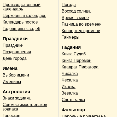
Производственный
Погода
календарь
Восход солнца
Церковный календарь
Время в мире
Календарь постов
Разница во времени
Годовщины свадеб
Конвертер времени
Таймеры
Праздники
Праздники
Гадания
Поздравления
Книга Судеб
День города
Книга Перемен
Квадрат Пифагора
Имена
Чихалка
Выбор имени
Чесалка
Именины
Икалка
Астрология
Зевалка
Знаки зодиака
Спотыкалка
Совместимость знаков
зодиака
Фольклор
Гороскоп
Народные приметы на