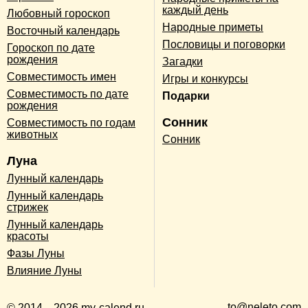
каждый день
Любовный гороскоп
Народные приметы
Восточный календарь
Пословицы и поговорки
Гороскоп по дате
рождения
Загадки
Совместимость имен
Игры и конкурсы
Совместимость по дате
Подарки
рождения
Сонник
Совместимость по годам
животных
Сонник
Луна
Лунный календарь
Лунный календарь
стрижек
Лунный календарь
красоты
Фазы Луны
Влияние Луны
to@neleto.com
© 2014—2026 my-calend.ru