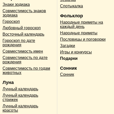
Знаки зодиака
Спотыкалка
Совместимость знаков
зодиака
Фольклор
Гороскоп
Народные приметы на
каждый день
Любовный гороскоп
Народные приметы
Восточный календарь
Пословицы и поговорки
Гороскоп по дате
рождения
Загадки
Совместимость имен
Игры и конкурсы
Совместимость по дате
Подарки
рождения
Сонник
Совместимость по годам
животных
Сонник
Луна
Лунный календарь
Лунный календарь
стрижек
Лунный календарь
красоты