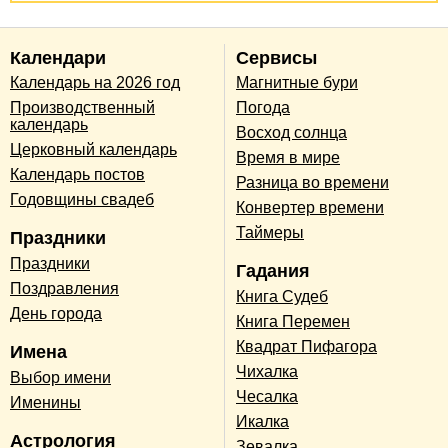
Календари
Сервисы
Календарь на 2026 год
Магнитные бури
Производственный
Погода
календарь
Восход солнца
Церковный календарь
Время в мире
Календарь постов
Разница во времени
Годовщины свадеб
Конвертер времени
Таймеры
Праздники
Праздники
Гадания
Поздравления
Книга Судеб
День города
Книга Перемен
Квадрат Пифагора
Имена
Чихалка
Выбор имени
Чесалка
Именины
Икалка
Астрология
Зевалка