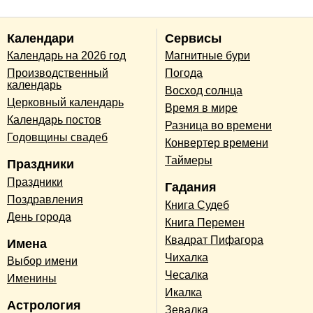
Календари
Сервисы
Календарь на 2026 год
Магнитные бури
Производственный
Погода
календарь
Восход солнца
Церковный календарь
Время в мире
Календарь постов
Разница во времени
Годовщины свадеб
Конвертер времени
Таймеры
Праздники
Праздники
Гадания
Поздравления
Книга Судеб
День города
Книга Перемен
Квадрат Пифагора
Имена
Чихалка
Выбор имени
Чесалка
Именины
Икалка
Астрология
Зевалка