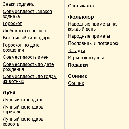
Знаки зодиака
Спотыкалка
Совместимость знаков
зодиака
Фольклор
Гороскоп
Народные приметы на
каждый день
Любовный гороскоп
Народные приметы
Восточный календарь
Пословицы и поговорки
Гороскоп по дате
рождения
Загадки
Совместимость имен
Игры и конкурсы
Совместимость по дате
Подарки
рождения
Сонник
Совместимость по годам
животных
Сонник
Луна
Лунный календарь
Лунный календарь
стрижек
Лунный календарь
красоты