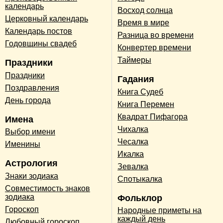
календарь
Восход солнца
Церковный календарь
Время в мире
Календарь постов
Разница во времени
Годовщины свадеб
Конвертер времени
Таймеры
Праздники
Праздники
Гадания
Поздравления
Книга Судеб
День города
Книга Перемен
Квадрат Пифагора
Имена
Чихалка
Выбор имени
Чесалка
Именины
Икалка
Астрология
Зевалка
Знаки зодиака
Спотыкалка
Совместимость знаков
зодиака
Фольклор
Гороскоп
Народные приметы на
каждый день
Любовный гороскоп