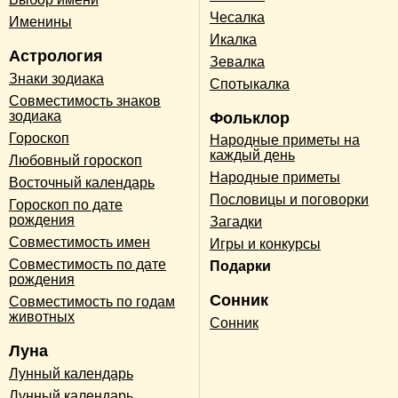
Чесалка
Именины
Икалка
Астрология
Зевалка
Знаки зодиака
Спотыкалка
Совместимость знаков
зодиака
Фольклор
Гороскоп
Народные приметы на
каждый день
Любовный гороскоп
Народные приметы
Восточный календарь
Пословицы и поговорки
Гороскоп по дате
рождения
Загадки
Совместимость имен
Игры и конкурсы
Совместимость по дате
Подарки
рождения
Сонник
Совместимость по годам
животных
Сонник
Луна
Лунный календарь
Лунный календарь