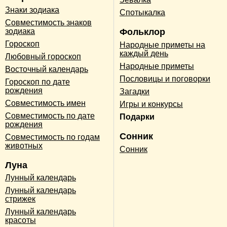
Знаки зодиака
Спотыкалка
Совместимость знаков
зодиака
Фольклор
Гороскоп
Народные приметы на
каждый день
Любовный гороскоп
Народные приметы
Восточный календарь
Пословицы и поговорки
Гороскоп по дате
рождения
Загадки
Совместимость имен
Игры и конкурсы
Совместимость по дате
Подарки
рождения
Сонник
Совместимость по годам
животных
Сонник
Луна
Лунный календарь
Лунный календарь
стрижек
Лунный календарь
красоты