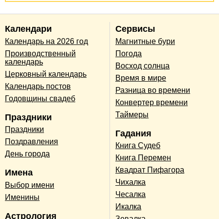
Календари
Сервисы
Календарь на 2026 год
Магнитные бури
Производственный
Погода
календарь
Восход солнца
Церковный календарь
Время в мире
Календарь постов
Разница во времени
Годовщины свадеб
Конвертер времени
Таймеры
Праздники
Праздники
Гадания
Поздравления
Книга Судеб
День города
Книга Перемен
Квадрат Пифагора
Имена
Чихалка
Выбор имени
Чесалка
Именины
Икалка
Астрология
Зевалка