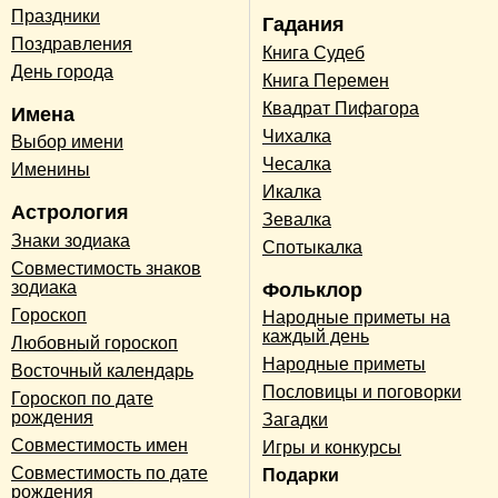
Праздники
Гадания
Поздравления
Книга Судеб
День города
Книга Перемен
Квадрат Пифагора
Имена
Чихалка
Выбор имени
Чесалка
Именины
Икалка
Астрология
Зевалка
Знаки зодиака
Спотыкалка
Совместимость знаков
зодиака
Фольклор
Гороскоп
Народные приметы на
каждый день
Любовный гороскоп
Народные приметы
Восточный календарь
Пословицы и поговорки
Гороскоп по дате
рождения
Загадки
Совместимость имен
Игры и конкурсы
Совместимость по дате
Подарки
рождения