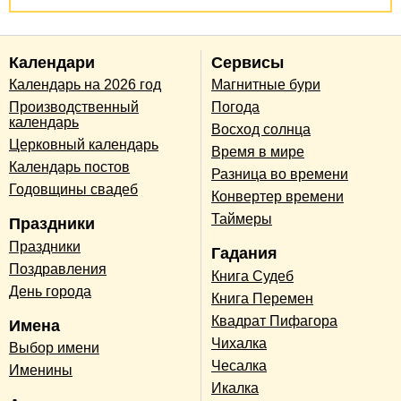
Календари
Сервисы
Календарь на 2026 год
Магнитные бури
Производственный
Погода
календарь
Восход солнца
Церковный календарь
Время в мире
Календарь постов
Разница во времени
Годовщины свадеб
Конвертер времени
Таймеры
Праздники
Праздники
Гадания
Поздравления
Книга Судеб
День города
Книга Перемен
Квадрат Пифагора
Имена
Чихалка
Выбор имени
Чесалка
Именины
Икалка