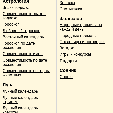
Астрология
Зевалка
Знаки зодиака
Спотыкалка
Совместимость знаков
зодиака
Фольклор
Гороскоп
Народные приметы на
каждый день
Любовный гороскоп
Народные приметы
Восточный календарь
Пословицы и поговорки
Гороскоп по дате
рождения
Загадки
Совместимость имен
Игры и конкурсы
Совместимость по дате
Подарки
рождения
Сонник
Совместимость по годам
животных
Сонник
Луна
Лунный календарь
Лунный календарь
стрижек
Лунный календарь
красоты