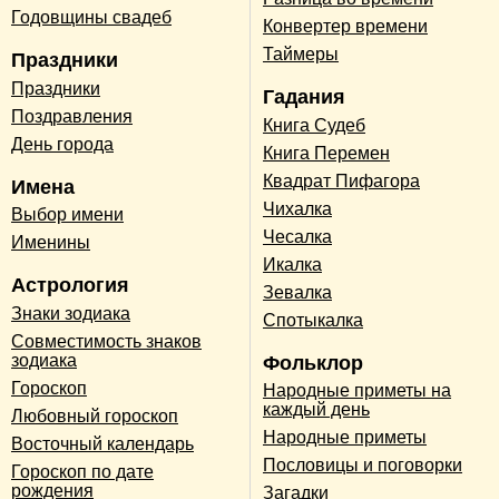
Годовщины свадеб
Конвертер времени
Таймеры
Праздники
Праздники
Гадания
Поздравления
Книга Судеб
День города
Книга Перемен
Квадрат Пифагора
Имена
Чихалка
Выбор имени
Чесалка
Именины
Икалка
Астрология
Зевалка
Знаки зодиака
Спотыкалка
Совместимость знаков
зодиака
Фольклор
Гороскоп
Народные приметы на
каждый день
Любовный гороскоп
Народные приметы
Восточный календарь
Пословицы и поговорки
Гороскоп по дате
рождения
Загадки