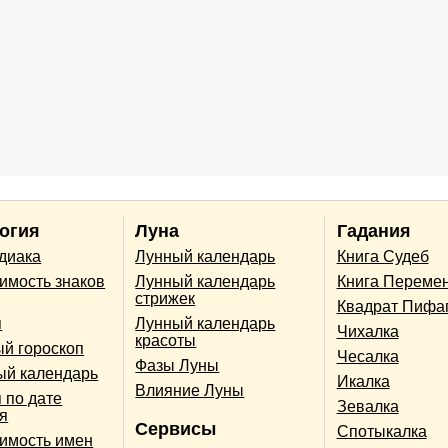
огия
Луна
Гадания
одиака
Лунный календарь
Книга Судеб
имость знаков
Лунный календарь
Книга Переме
стрижек
Квадрат Пифа
п
Лунный календарь
Чихалка
красоты
й гороскоп
Чесалка
Фазы Луны
ый календарь
Икалка
Влияние Луны
 по дате
Зевалка
я
Сервисы
Спотыкалка
имость имен