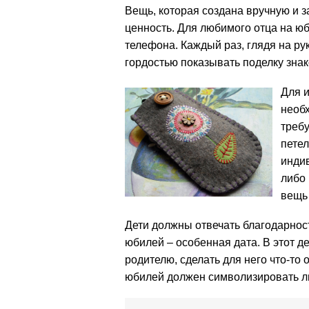
Вещь, которая создана вручную и 
ценность. Для любимого отца на ю
телефона. Каждый раз, глядя на ру
гордостью показывать поделку зна
Для и
необх
требу
пете
индив
либо 
вещь 
Дети должны отвечать благодарност
юбилей – особенная дата. В этот 
родителю, сделать для него что-то
юбилей должен символизировать лю