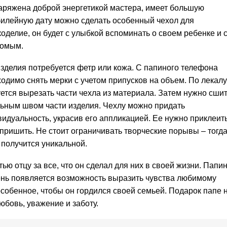
заряжена доброй энергетикой мастера, имеет большую
билейную дату можно сделать особенный чехол для
коделие, он будет с улыбкой вспоминать о своем ребенке и 
комым.
зделия потребуется фетр или кожа. С папиного телефона
одимо снять мерки с учетом припусков на объем. По лекалу
ется вырезать части чехла из материала. Затем нужно сши
льным швом части изделия. Чехлу можно придать
идуальность, украсив его аппликацией. Ее нужно приклеит
пришить. Не стоит ограничивать творческие порывы – тогд
получится уникальной.
ью отцу за все, что он сделал для них в своей жизни. Папи
день появляется возможность выразить чувства любимому
 особенное, чтобы он гордился своей семьей. Подарок папе 
бовь, уважение и заботу.