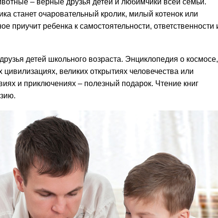
отные – верные друзья детей и любимчики всей семьи.
а станет очаровательный кролик, милый котенок или
е приучит ребенка к самостоятельности, ответственности 
друзья детей школьного возраста. Энциклопедия о космосе,
х цивилизациях, великих открытиях человечества или
виях и приключениях – полезный подарок. Чтение книг
зию.