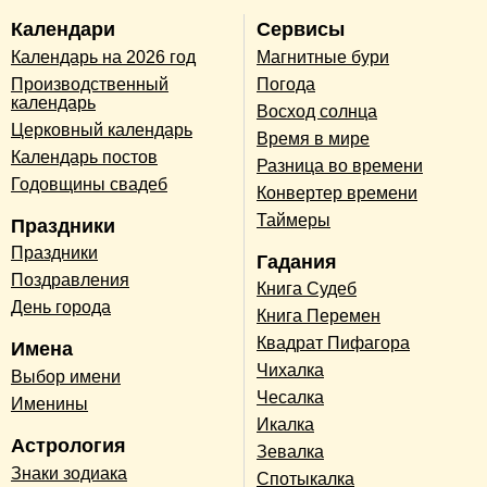
Календари
Сервисы
Календарь на 2026 год
Магнитные бури
Производственный
Погода
календарь
Восход солнца
Церковный календарь
Время в мире
Календарь постов
Разница во времени
Годовщины свадеб
Конвертер времени
Таймеры
Праздники
Праздники
Гадания
Поздравления
Книга Судеб
День города
Книга Перемен
Квадрат Пифагора
Имена
Чихалка
Выбор имени
Чесалка
Именины
Икалка
Астрология
Зевалка
Знаки зодиака
Спотыкалка