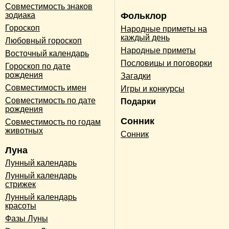
Совместимость знаков
зодиака
Фольклор
Гороскоп
Народные приметы на
каждый день
Любовный гороскоп
Народные приметы
Восточный календарь
Пословицы и поговорки
Гороскоп по дате
рождения
Загадки
Совместимость имен
Игры и конкурсы
Совместимость по дате
Подарки
рождения
Сонник
Совместимость по годам
животных
Сонник
Луна
Лунный календарь
Лунный календарь
стрижек
Лунный календарь
красоты
Фазы Луны